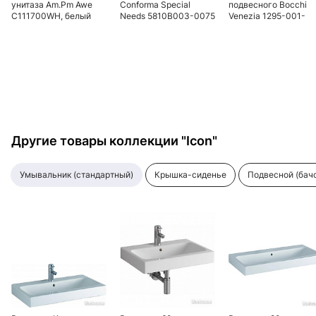
унитаза Am.Pm Awe
Conforma Special
подвесного Bocchi
C111700WH, белый
Needs 5810B003-0075
Venezia 1295-001-
безободковый, для
0129 белая
людей с
ограниченными
возможностями
Другие товары коллекции "Icon"
умывальник (стандартный)
крышка-сиденье
подвесной (бач