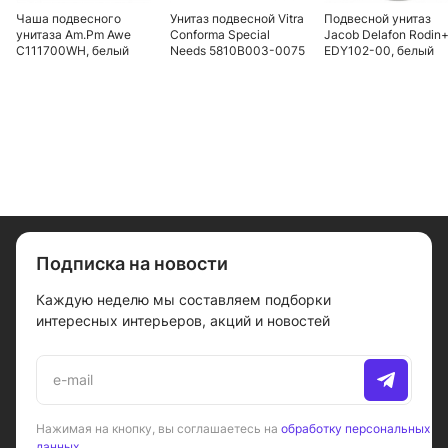
Чаша подвесного
Унитаз подвесной Vitra
Подвесной унитаз
унитаза Am.Pm Awe
Conforma Special
Jacob Delafon Rodin
C111700WH, белый
Needs 5810B003-0075
EDY102-00, белый
безободковый, для
людей с
ограниченными
возможностями
Подписка на новости
Каждую неделю мы составляем подборки
интересных интерьеров, акций и новостей
Нажимая на кнопку, вы соглашаетесь на
обработку персональных
данных