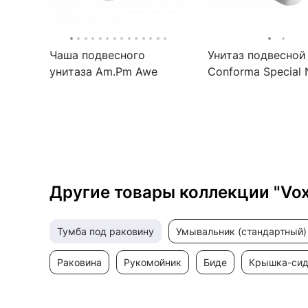
Чаша подвесного
Унитаз подвесной 
унитаза Am.Pm Awe
Conforma Special
C111700WH, белый
5810B003-0075
безободковый, дл
людей с огранич
возможностями
Другие товары коллекции "Vo
тумба под раковину
умывальник (стандартный)
раковина
рукомойник
биде
крышка-си