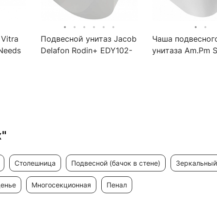
Vitra
Подвесной унитаз Jacob
Чаша подвесног
 Needs
Delafon Rodin+ EDY102-
унитаза Am.Pm Sp
00, белый
FlashClean
я
енными
x"
столешница
подвесной (бачок в стене)
зеркальны
денье
многосекционная
пенал