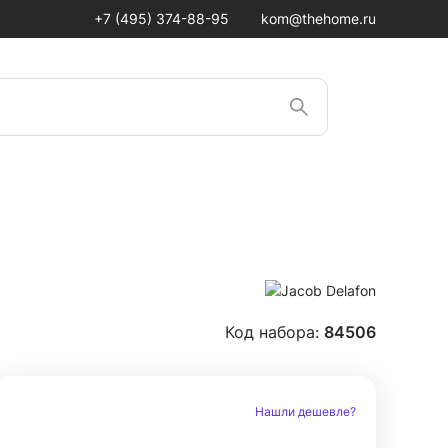
+7 (495) 374-88-95
kom@thehome.ru
Код набора:
84506
Нашли дешевле?