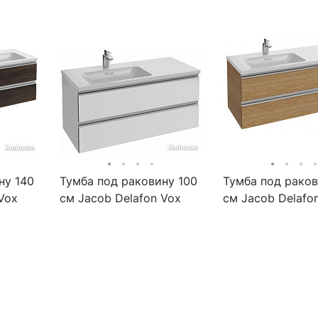
ну 140
Тумба под раковину 100
Тумба под раков
Vox
см Jacob Delafon Vox
см Jacob Delafo
ёрный
EB2025-RA-F30 белый
EB2025-RA-M43
сатин