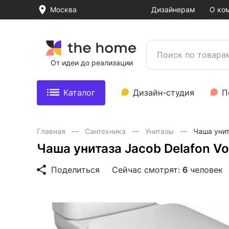
Москва
Дизайнерам
О ко
От идеи до реализации
Каталог
Дизайн-студия
П
Главная
Сантехника
Унитазы
Чаша унит
Чаша унитаза Jacob Delafon V
Поделиться
Сейчас смотрят:
6
человек