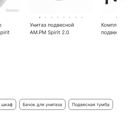
о
Унитаз подвесной
Комплект инст
irit
AM.PM Spirit 2.0
подвесным ун
C701700SC FlashClean с
Roca Dama Sen
сиденьем микролифт
893104680
й шкаф
бачок для унитаза
подвесная тумба