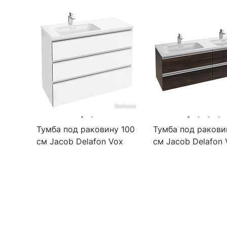
Тумба под раковину 100
Тумба под ракови
см Jacob Delafon Vox
см Jacob Delafon 
EB2045-RA-G1C белый
EB2020-RA-E15 ч