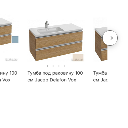
ину 100
Тумба под раковину 100
Тумба под рак
n Vox
см Jacob Delafon Vox
см Jacob Delaf
 синий
EB2025-RA-M56 жасмин
EB2026-RA-E10
матовый
квебекский ду